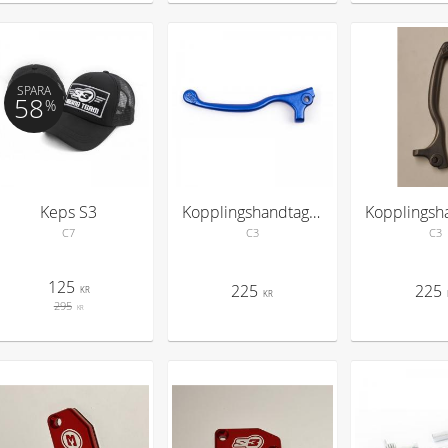
SPARA
58
%
Keps S3
Kopplingshandtag S3 AJP/Braktec blått
C7
C3
C3
125
225
225
KR
KR
295
KR