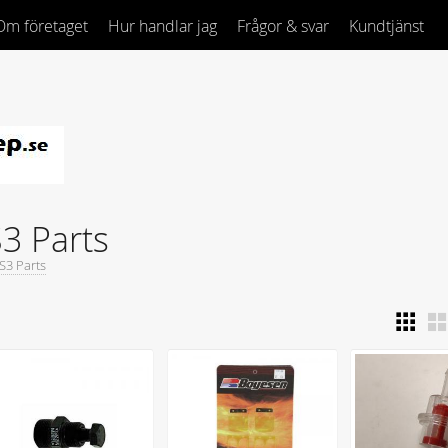
Om företaget
Hur handlar jag
Frågor & svar
Kundtjänst
3 Parts
S3 Parts