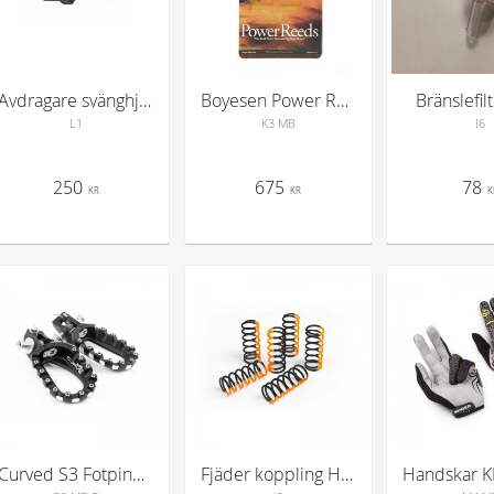
Avdragare svänghjul
Boyesen Power Reeds Beta 125cc
Bränslefil
L1
K3 MB
I6
250
675
78
KR
KR
K
Curved S3 Fotpinnar Svart KTM / Husky TPI-2017 →
Fjäder koppling Hård