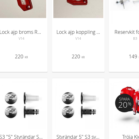
Lock ajp broms Röd
Lock ajp koppling röd
Reservkit f
V14
V14
B3
220
220
149
KR
KR
SPARA
20
%
S3 "5" Styrändar Svart
Styrändar 5" S3 svart Beta
Tröja K