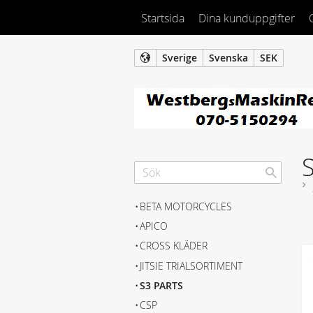
Startsida
Dina kunduppgifter
Sverige
Svenska
SEK
S
BETA MOTORCYCLES
APICO
CROSS KLÄDER
JITSIE TRIALSORTIMENT
S3 PARTS
CSP