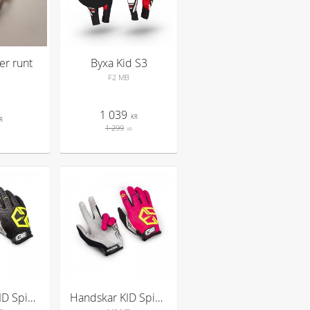
ter runt
Byxa Kid S3
F2 MB
1 039
KR
R
1 299
KR
Handskar KID Spider S3
Handskar KID Spider S3