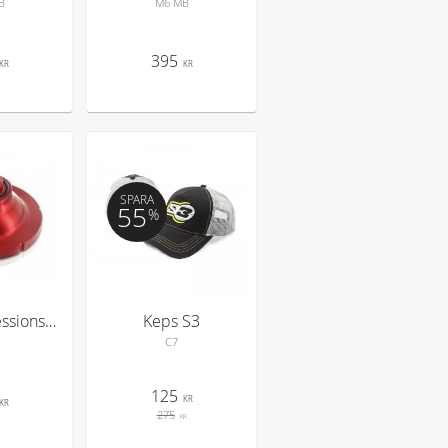
B
M6 MB
395
KR
KR
SPARA
55
%
Högkompressions topp Beta S3
Keps S3
C7
125
KR
KR
275
KR