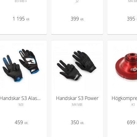
B3 MB F
J2
M4 M
1 195
399
395
KR
KR
Handskar S3 Alaska Vinter
Handskar S3 Power
M3
M4 MB
K1
459
350
699
KR
KR