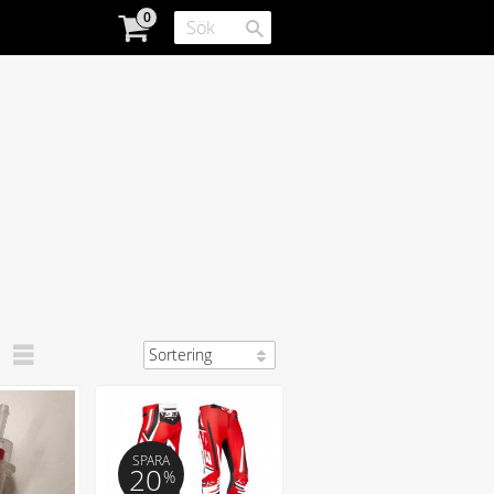
SPARA
20
%