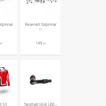
otpinnar
Reservkit fotpinnar
B3
149
KR
KR
id S3
Tändhatt NGK LB05E