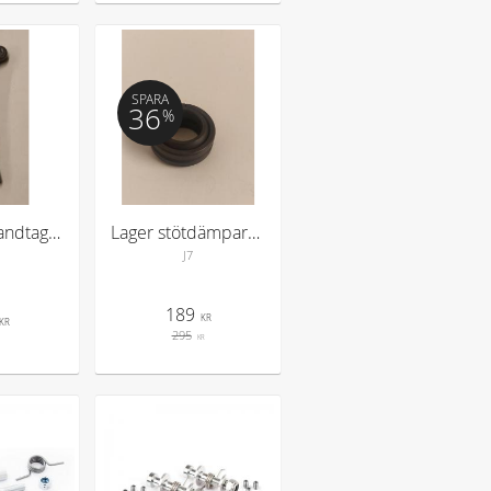
SPARA
36
%
Kopplingshandtag S3 Sherco
Lager stötdämpare Beta Evo 80
J7
189
KR
KR
295
KR