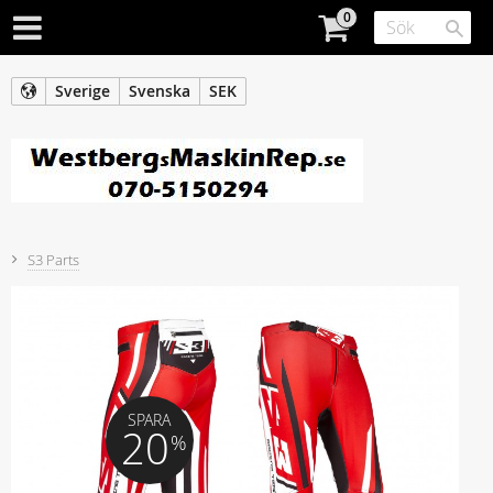
Sverige
Svenska
SEK
S3 Parts
SPARA
20
%