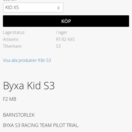
KÖP
Lagerstatus
I lager
Artikelnr
RT-R2-KXS
Tillverkare
S3
Visa alla produkter från S3
Byxa Kid S3
F2 MB
BARNSTORLEK
BYXA S3 RACING TEAM PILOT TRIAL.