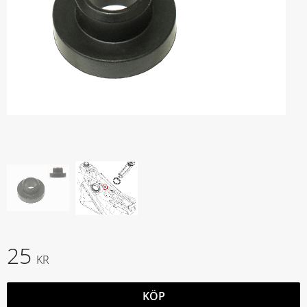
25
KR
KÖP