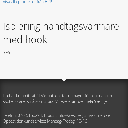
Visa alla produkter från BRP
Isolering handtagsvärmare
med hook
SF5
Du har kommit rätt! I vår butik hittar du något för alla trial och
skoterförare, små som stora. Vi levererar över hela Sverige
Telefon: 070-5150294, E-post: info@westbergsmaskinrep.se
Öppettider kundservice: Måndag-Fredag, 10-16