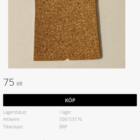
75
KR
KÖP
Lagerstatus
I lager
Artikelnr
506153176
Tillverkare
BRP