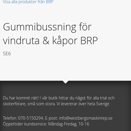
Visa alla produkter från BRP
Gummibussning för
vindruta & kåpor BRP
SE6
Du har kommit rätt! I vår butik hittar du något för alla trial och
skoterförare, små som stora. Vi levererar över hela Sverige
Telefon: 070-5150294, E-post: info@westbergsmaskinrep.se
Öppettider kundservice: Måndag-Fredag, 10-16