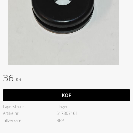
36
KR
KÖP
Lagerstatus
I lager
Artikelnr
517307161
Tillverkare
BRP