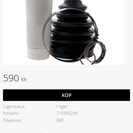
590
KR
KÖP
Lagerstatus
I lager
Artikelnr
715900298
Tillverkare
BRP