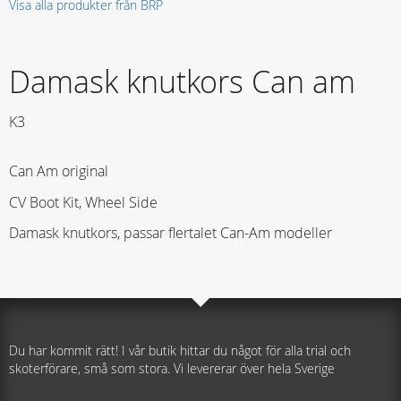
Visa alla produkter från BRP
Damask knutkors Can am
K3
Can Am original
CV Boot Kit, Wheel Side
Damask knutkors, passar flertalet Can-Am modeller
Du har kommit rätt! I vår butik hittar du något för alla trial och
skoterförare, små som stora. Vi levererar över hela Sverige