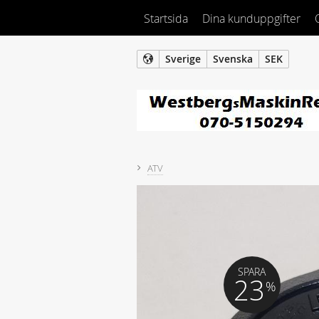
Startsida
Dina kunduppgifter
Sverige
Svenska
SEK
ATV
SPARA
23
%