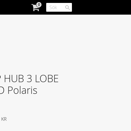
 HUB 3 LOBE
 Polaris
att pris:
KR
e pris: