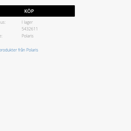
KÖP
tus
I lager
5432611
e
Polaris
 produkter från Polaris